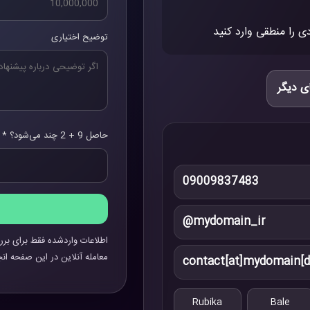
ی را منطقی وارد کنید
توضیح اختیاری
ی دیگر
حاصل 9 + 2 چند می‌شود؟ *
09009837483
@mydomain_ir
اطلاعات واردشده فقط برای برر
معامله آنلاین در این صفحه انج
contact[at]mydomain[d
Rubika
Bale